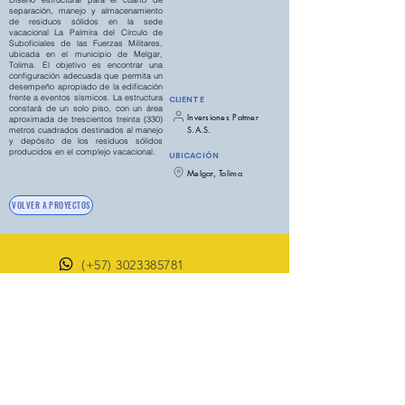
separación, manejo y almacenamiento
de residuos sólidos en la sede
vacacional La Palmira del Círculo de
Suboficiales de las Fuerzas Militares,
ubicada en el municipio de Melgar,
Tolima. El objetivo es encontrar una
configuración adecuada que permita un
desempeño apropiado de la edificación
frente a eventos sísmicos. La estructura
CLIENTE
constará de un solo piso, con un área
Inversiones Patmer
aproximada de trescientos treinta (330)
S.A.S.
metros cuadrados destinados al manejo
y depósito de los residuos sólidos
producidos en el complejo vacacional.
UBICACIÓN
Melgar, Tolima
VOLVER A PROYECTOS
(+57)
3023385781
(+57)
3503366194
proyectos@dm-ingenieria.com
Copyright © 2021 DM INGENIERIA Y
CONSULTORIA S.A.S.